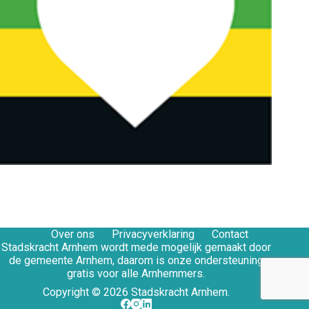
Over ons
Privacyverklaring
Contact
Stadskracht Arnhem wordt mede mogelijk gemaakt door
de gemeente Arnhem, daarom is onze ondersteuning
gratis voor alle Arnhemmers.
Copyright © 2026 Stadskracht Arnhem.