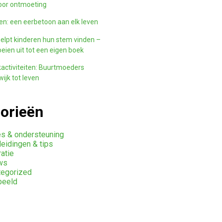
oor ontmoeting
n: een eerbetoon aan elk leven
elpt kinderen hun stem vinden –
eien uit tot een eigen boek
activiteiten: Buurtmoeders
ijk tot leven
orieën
s & ondersteuning
eidingen & tips
ratie
ws
tegorized
beeld