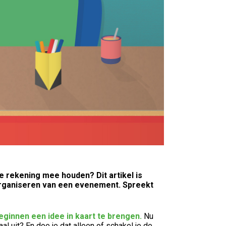
 rekening mee houden? Dit artikel is
 organiseren van een evenement. Spreekt
eginnen een idee in kaart te brengen.
Nu
aal uit? En doe je dat alleen of schakel je de