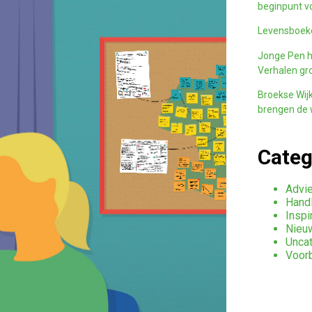
beginpunt v
Levensboeke
Jonge Pen h
Verhalen gro
Broekse Wijk
brengen de w
Categ
Advie
Handl
Inspi
Nieu
Unca
Voor