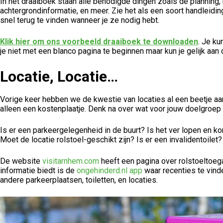
In het draaiboek staan alle benodigde dingen zoals de planning
achtergrondinformatie, en meer. Zie het als een soort handleiding.
snel terug te vinden wanneer je ze nodig hebt.
Klik hier om ons voorbeeld draaiboek te downloaden
. Je ku
je niet met een blanco pagina te beginnen maar kun je gelijk aan 
Locatie, Locatie…
Vorige keer hebben we de kwestie van locaties al een beetje aan
alleen een kostenplaatje. Denk na over wat voor jouw doelgroep b
Is er een parkeergelegenheid in de buurt? Is het ver lopen en 
Moet de locatie rolstoel-geschikt zijn? Is er een invalidentoile
De website
visitarnhem.com
heeft een pagina over rolstoeltoeg
informatie biedt is de
ongehinderd.nl app
waar recenties te vinde
andere parkeerplaatsen, toiletten, en locaties.