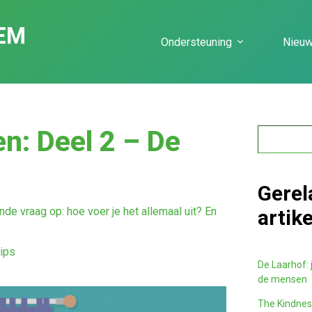
Ondersteuning
Nieu
n: Deel 2 – De
Gerel
de vraag op: hoe voer je het allemaal uit? En
artik
tips
De Laarhof: j
de mensen
The Kindness