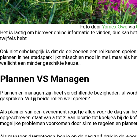
Foto door
Yomex Owo
via
Het is lastig om hierover online informatie te vinden, dus kan het
twijfels hebt.
Ook niet onbelangrijk is dat de seizoenen een rol kunnen spelen 
plannen in het stadspark lijkt misschien mooi in mei, maar als h
wellicht een minder geschikte keuze…
Plannen VS Managen
Plannen en managen zijn heel verschillende bezigheden, al wordt
gesproken. Wil jij beide rollen wel spelen?
Als planner van een evenement regel je alles
voor
de dag van he
opgeschreven staat van a tot z, van locatie tot koekjes bij de k
mogelijke problemen voorkomen door slim te regelen en planne
Als manager, daarentegen, ben je op de dag zelf druk in de weer 