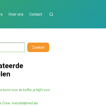
ws
Over ons
Contact
Zoeken
ateerde
elen
e komt voor de koffie, je blijft voor
 Crew: vriendelijkheid als