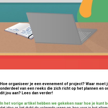
Hoe organiseer je een evenement of project? Waar moet je
onderdeel van een reeks die zich richt op het plannen en
dit jou aan? Lees dan verder!
In het vorige artikel hebben we gekeken naar hoe je kunt b
dat idee er ligt duikt de volgende vraag op: hoe voer je het allem