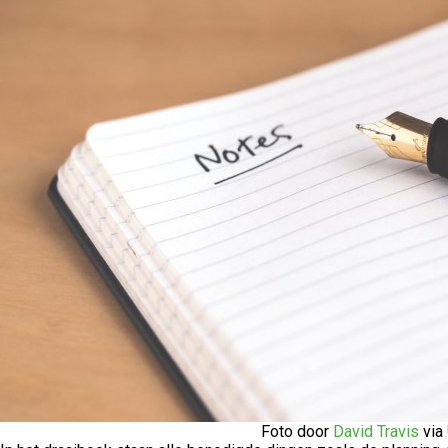
Foto door
David Travis
via