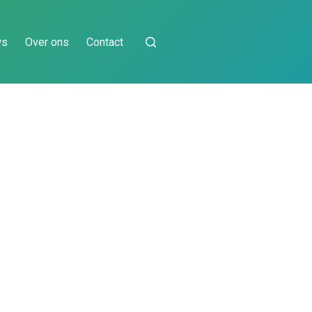
ws
Over ons
Contact