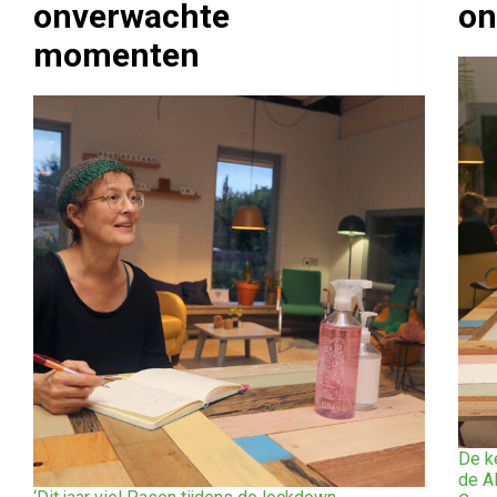
onverwachte
on
momenten
De k
de A