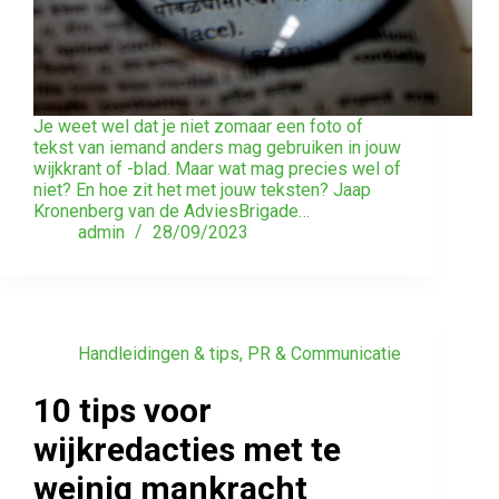
Je weet wel dat je niet zomaar een foto of
tekst van iemand anders mag gebruiken in jouw
wijkkrant of -blad. Maar wat mag precies wel of
niet? En hoe zit het met jouw teksten? Jaap
Kronenberg van de AdviesBrigade…
admin
28/09/2023
Handleidingen & tips
,
PR & Communicatie
10 tips voor
wijkredacties met te
weinig mankracht