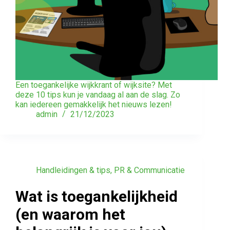
Een toegankelijke wijkkrant of wijksite? Met
deze 10 tips kun je vandaag al aan de slag. Zo
kan iedereen gemakkelijk het nieuws lezen!
admin
21/12/2023
Handleidingen & tips
,
PR & Communicatie
Wat is toegankelijkheid
(en waarom het