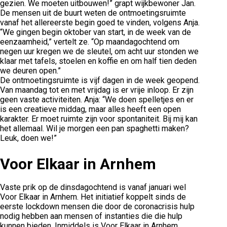
gezien. We moeten uitbouwen!” grapt wijkbewoner Jan.
De mensen uit de buurt weten de ontmoetingsruimte
vanaf het allereerste begin goed te vinden, volgens Anja.
“We gingen begin oktober van start, in de week van de
eenzaamheid,” vertelt ze. “Op maandagochtend om
negen uur kregen we de sleutel, om acht uur stonden we
klaar met tafels, stoelen en koffie en om half tien deden
we deuren open.”
De ontmoetingsruimte is vijf dagen in de week geopend.
Van maandag tot en met vrijdag is er vrije inloop. Er zijn
geen vaste activiteiten. Anja: “We doen spelletjes en er
is een creatieve middag, maar alles heeft een open
karakter. Er moet ruimte zijn voor spontaniteit. Bij mij kan
het allemaal. Wil je morgen een pan spaghetti maken?
Leuk, doen we!”
Voor Elkaar in Arnhem
Vaste prik op de dinsdagochtend is vanaf januari wel
Voor Elkaar in Arnhem. Het initiatief koppelt sinds de
eerste lockdown mensen die door de coronacrisis hulp
nodig hebben aan mensen of instanties die die hulp
kunnen bieden. Inmiddels is Voor Elkaar in Arnhem