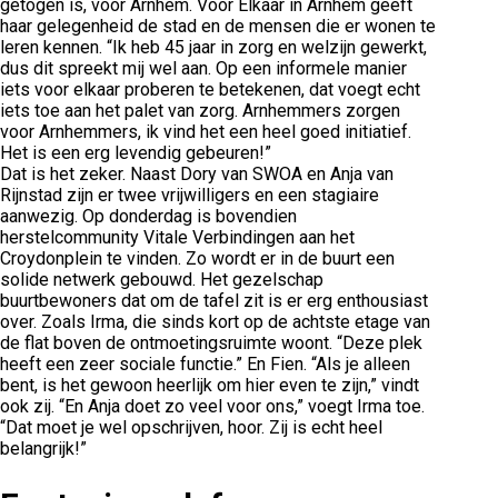
getogen is, voor Arnhem. Voor Elkaar in Arnhem geeft
haar gelegenheid de stad en de mensen die er wonen te
leren kennen. “Ik heb 45 jaar in zorg en welzijn gewerkt,
dus dit spreekt mij wel aan. Op een informele manier
iets voor elkaar proberen te betekenen, dat voegt echt
iets toe aan het palet van zorg. Arnhemmers zorgen
voor Arnhemmers, ik vind het een heel goed initiatief.
Het is een erg levendig gebeuren!”
Dat is het zeker. Naast Dory van SWOA en Anja van
Rijnstad zijn er twee vrijwilligers en een stagiaire
aanwezig. Op donderdag is bovendien
herstelcommunity Vitale Verbindingen aan het
Croydonplein te vinden. Zo wordt er in de buurt een
solide netwerk gebouwd. Het gezelschap
buurtbewoners dat om de tafel zit is er erg enthousiast
over. Zoals Irma, die sinds kort op de achtste etage van
de flat boven de ontmoetingsruimte woont. “Deze plek
heeft een zeer sociale functie.” En Fien. “Als je alleen
bent, is het gewoon heerlijk om hier even te zijn,” vindt
ook zij. “En Anja doet zo veel voor ons,” voegt Irma toe.
“Dat moet je wel opschrijven, hoor. Zij is echt heel
belangrijk!”