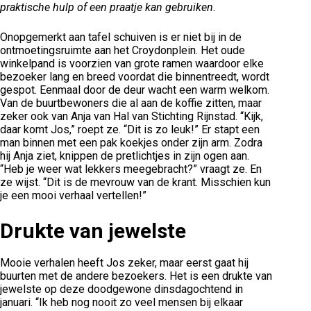
praktische hulp of een praatje kan gebruiken.
Onopgemerkt aan tafel schuiven is er niet bij in de
ontmoetingsruimte aan het Croydonplein. Het oude
winkelpand is voorzien van grote ramen waardoor elke
bezoeker lang en breed voordat die binnentreedt, wordt
gespot. Eenmaal door de deur wacht een warm welkom.
Van de buurtbewoners die al aan de koffie zitten, maar
zeker ook van Anja van Hal van Stichting Rijnstad. “Kijk,
daar komt Jos,” roept ze. “Dit is zo leuk!” Er stapt een
man binnen met een pak koekjes onder zijn arm. Zodra
hij Anja ziet, knippen de pretlichtjes in zijn ogen aan.
“Heb je weer wat lekkers meegebracht?” vraagt ze. En
ze wijst. “Dit is de mevrouw van de krant. Misschien kun
je een mooi verhaal vertellen!”
Drukte van jewelste
Mooie verhalen heeft Jos zeker, maar eerst gaat hij
buurten met de andere bezoekers. Het is een drukte van
jewelste op deze doodgewone dinsdagochtend in
januari. “Ik heb nog nooit zo veel mensen bij elkaar