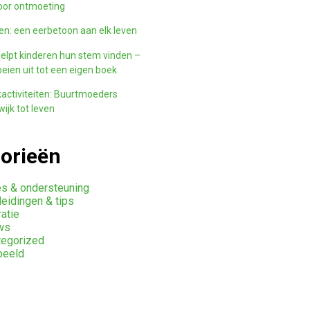
oor ontmoeting
n: een eerbetoon aan elk leven
elpt kinderen hun stem vinden –
eien uit tot een eigen boek
activiteiten: Buurtmoeders
ijk tot leven
orieën
s & ondersteuning
eidingen & tips
ratie
ws
tegorized
beeld