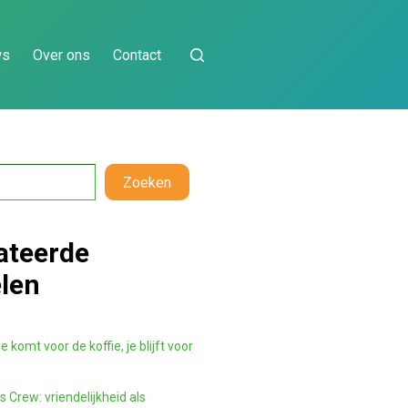
ws
Over ons
Contact
Zoeken
ateerde
elen
e komt voor de koffie, je blijft voor
 Crew: vriendelijkheid als