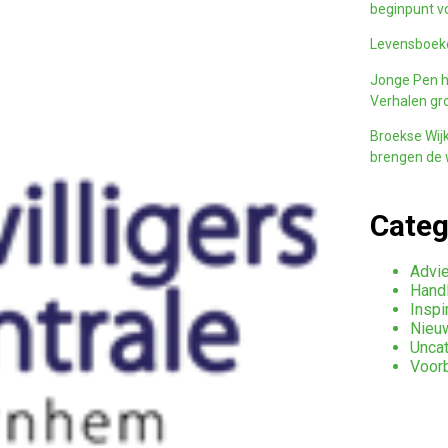
beginpunt v
Levensboeke
Jonge Pen h
Verhalen gro
Broekse Wijk
brengen de w
Categ
Advie
Handl
Inspi
Nieu
Unca
Voor