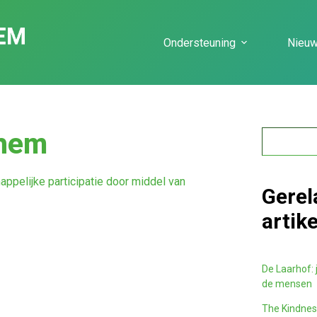
Ondersteuning
Nieu
nhem
appelijke participatie door middel van
Gerel
artik
De Laarhof: j
de mensen
The Kindness