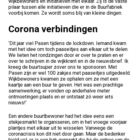
wijkbewoners en initiatieven met elkaar. Zij is de vaste
pilaar tussen alle initiatieven die er in de Buurfabriek
voorbij komen. Ze wordt soms blij van kleine dingen.
Corona verbindingen
‘Dit jaar viel Pasen tijdens de lockdown. Iemand kwam
met het idee om toch paaseitjes aan elkaar uit te delen.
We lieten het rondzingen door er over te praten en er
over te schrijven in de wijkkrant en in de nieuwsbrief. Ik
kreeg de buurtsuper zover ons te sponsoren. Met
Pasen zijn er wel 100 zakjes met paaseitjes uitgedeeld.
Wijkbewoners kwamen ze ophalen om ze met een
kaartje aan een buur te geven. Het was een prachtige
samenwerking, er vonden op anderhalve meter
ontmoetingen plaats en er ontstaat zó weer iets
nieuws!’
Een andere buurtbewoner had het idee eens een
stekjesmarkt te organiseren, om in het vroege voorjaar
plantjes met elkaar uit te wisselen. Vanwege de
coronacrisis kon dit niet door gaan. Maar de bedenker
hield vol: er is een bak gemaakt die bij de entree van de