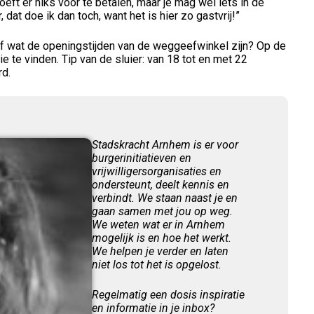
eft er niks voor te betalen, maar je mag wel iets in de
dat doe ik dan toch, want het is hier zo gastvrij!”
 of wat de openingstijden van de weggeefwinkel zijn? Op de
ie te vinden. Tip van de sluier: van 18 tot en met 22
rd.
Stadskracht Arnhem is er voor
burgerinitiatieven en
vrijwilligersorganisaties en
ondersteunt, deelt kennis en
verbindt. We staan naast je en
gaan samen met jou op weg.
We weten wat er in Arnhem
mogelijk is en hoe het werkt.
We helpen je verder en laten
niet los tot het is opgelost.
Regelmatig een dosis inspiratie
en informatie in je inbox?