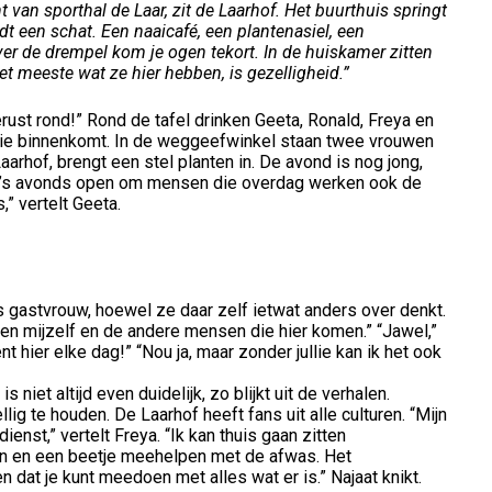
 van sporthal de Laar, zit de Laarhof. Het buurthuis springt
dt een schat. Een naaicafé, een plantenasiel, een
 de drempel kom je ogen tekort. In de huiskamer zitten
et meeste wat ze hier hebben, is gezelligheid.”
ust rond!” Rond de tafel drinken Geeta, Ronald, Freya en
ie binnenkomt. In de weggeefwinkel staan twee vrouwen
arhof, brengt een stel planten in. De avond is nog jong,
n ’s avonds open om mensen die overdag werken ook de
” vertelt Geeta.
als gastvrouw, hoewel ze daar zelf ietwat anders over denkt.
ssen mijzelf en de andere mensen die hier komen.” “Jawel,”
t hier elke dag!” “Nou ja, maar zonder jullie kan ik het ook
 niet altijd even duidelijk, zo blijkt uit de verhalen.
ig te houden. De Laarhof heeft fans uit alle culturen. “Mijn
enst,” vertelt Freya. “Ik kan thuis gaan zitten
n en een beetje meehelpen met de afwas. Het
en dat je kunt meedoen met alles wat er is.” Najaat knikt.