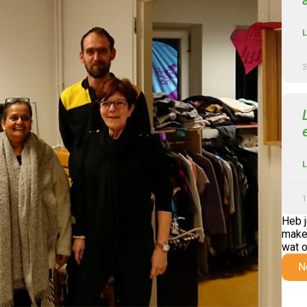
L
3
L
1
Heb j
maken
wat o
N