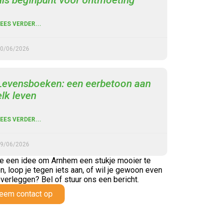
als beginpunt voor ontmoeting
EES VERDER...
0/06/2026
Levensboeken: een eerbetoon aan
elk leven
EES VERDER...
9/06/2026
e een idee om Arnhem een stukje mooier te
, loop je tegen iets aan,
of wil je gewoon even
verleggen? Bel of stuur ons een bericht.
eem contact op