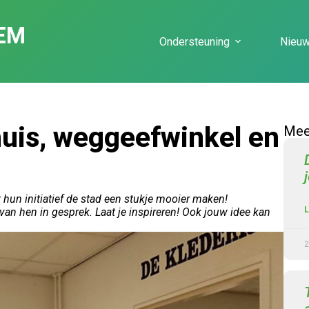
Ondersteuning
Nieu
huis, weggeefwinkel en
Meer
un initiatief de stad een stukje mooier maken!
L
n hen in gesprek. Laat je inspireren! Ook jouw idee kan
2