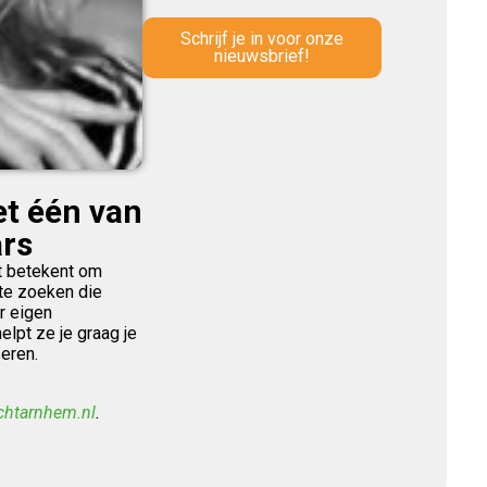
Schrijf je in voor onze
nieuwsbrief!
t één van
rs
t betekent om
te zoeken die
r eigen
elpt ze je graag je
eren.
chtarnhem.nl
.