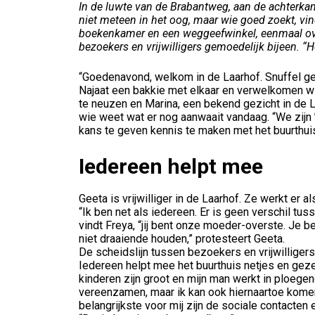
In de luwte van de Brabantweg, aan de achterkant
niet meteen in het oog, maar wie goed zoekt, vin
boekenkamer en een weggeefwinkel, eenmaal over
bezoekers en vrijwilligers gemoedelijk bijeen. “H
“Goedenavond, welkom in de Laarhof. Snuffel ger
Najaat een bakkie met elkaar en verwelkomen w
te neuzen en Marina, een bekend gezicht in de La
wie weet wat er nog aanwaait vandaag. “We zij
kans te geven kennis te maken met het buurthuis,
Iedereen helpt mee
Geeta is vrijwilliger in de Laarhof. Ze werkt er 
“Ik ben net als iedereen. Er is geen verschil tu
vindt Freya, “jij bent onze moeder-overste. Je ben
niet draaiende houden,” protesteert Geeta.
De scheidslijn tussen bezoekers en vrijwilligers is
Iedereen helpt mee het buurthuis netjes en gezell
kinderen zijn groot en mijn man werkt in ploegendi
vereenzamen, maar ik kan ook hiernaartoe kome
belangrijkste voor mij zijn de sociale contacten 