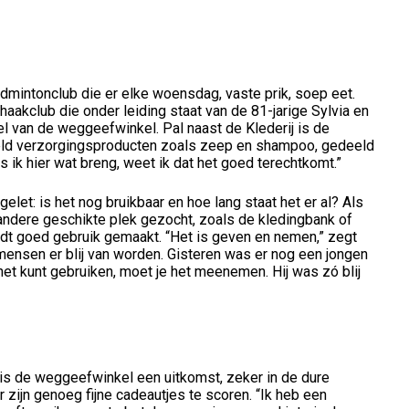
dmintonclub die er elke woensdag, vaste prik, soep eet.
haakclub die onder leiding staat van de 81-jarige Sylvia en
el van de weggeefwinkel. Pal naast de Klederij is de
beeld verzorgingsproducten zoals zeep en shampoo, gedeeld
ls ik hier wat breng, weet ik dat het goed terechtkomt.”
elet: is het nog bruikbaar en hoe lang staat het er al? Als
n andere geschikte plek gezocht, zoals de kledingbank of
dt goed gebruik gemaakt. “Het is geven en nemen,” zegt
at mensen er blij van worden. Gisteren was er nog een jongen
 het kunt gebruiken, moet je het meenemen. Hij was zó blij
is de weggeefwinkel een uitkomst, zeker in de dure
 zijn genoeg fijne cadeautjes te scoren. “Ik heb een