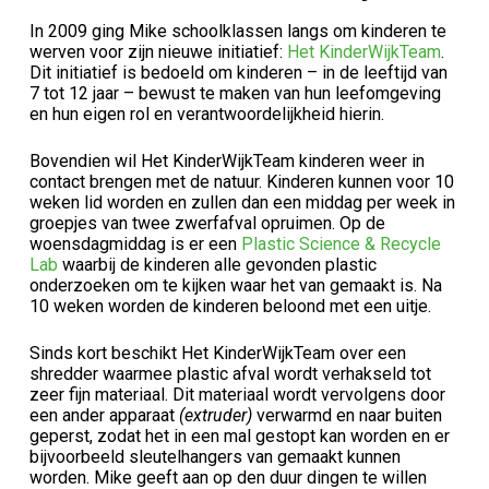
In 2009 ging Mike schoolklassen langs om kinderen te
werven voor zijn nieuwe initiatief:
Het KinderWijkTeam
.
Dit initiatief is bedoeld om kinderen – in de leeftijd van
7 tot 12 jaar – bewust te maken van hun leefomgeving
en hun eigen rol en verantwoordelijkheid hierin.
Bovendien wil Het KinderWijkTeam kinderen weer in
contact brengen met de natuur. Kinderen kunnen voor 10
weken lid worden en zullen dan een middag per week in
groepjes van twee zwerfafval opruimen. Op de
woensdagmiddag is er een
Plastic Science & Recycle
Lab
waarbij de kinderen alle gevonden plastic
onderzoeken om te kijken waar het van gemaakt is. Na
10 weken worden de kinderen beloond met een uitje.
Sinds kort beschikt Het KinderWijkTeam over een
shredder waarmee plastic afval wordt verhakseld tot
zeer fijn materiaal. Dit materiaal wordt vervolgens door
een ander apparaat
(extruder)
verwarmd en naar buiten
geperst, zodat het in een mal gestopt kan worden en er
bijvoorbeeld sleutelhangers van gemaakt kunnen
worden. Mike geeft aan op den duur dingen te willen