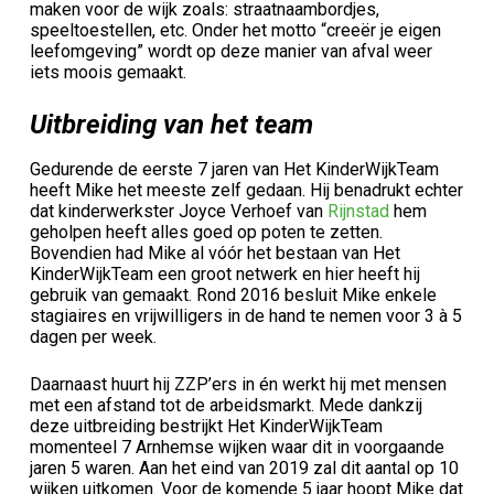
maken voor de wijk zoals: straatnaambordjes,
speeltoestellen, etc. Onder het motto “creeër je eigen
leefomgeving” wordt op deze manier van afval weer
iets moois gemaakt.
Uitbreiding van het team
Gedurende de eerste 7 jaren van Het KinderWijkTeam
heeft Mike het meeste zelf gedaan. Hij benadrukt echter
dat kinderwerkster Joyce Verhoef van
Rijnstad
hem
geholpen heeft alles goed op poten te zetten.
Bovendien had Mike al vóór het bestaan van Het
KinderWijkTeam een groot netwerk en hier heeft hij
gebruik van gemaakt. Rond 2016 besluit Mike enkele
stagiaires en vrijwilligers in de hand te nemen voor 3 à 5
dagen per week.
Daarnaast huurt hij ZZP’ers in én werkt hij met mensen
met een afstand tot de arbeidsmarkt. Mede dankzij
deze uitbreiding bestrijkt Het KinderWijkTeam
momenteel 7 Arnhemse wijken waar dit in voorgaande
jaren 5 waren. Aan het eind van 2019 zal dit aantal op 10
wijken uitkomen. Voor de komende 5 jaar hoopt Mike dat