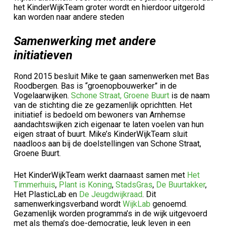
het KinderWijkTeam groter wordt en hierdoor uitgerold
kan worden naar andere steden
Samenwerking met andere
initiatieven
Rond 2015 besluit Mike te gaan samenwerken met Bas
Roodbergen. Bas is “groenopbouwerker” in de
Vogelaarwijken.
Schone Straat, Groene Buurt
is de naam
van de stichting die ze gezamenlijk oprichtten. Het
initiatief is bedoeld om bewoners van Arnhemse
aandachtswijken zich eigenaar te laten voelen van hun
eigen straat of buurt. Mike’s KinderWijkTeam sluit
naadloos aan bij de doelstellingen van Schone Straat,
Groene Buurt.
Het KinderWijkTeam werkt daarnaast samen met
Het
Timmerhuis
,
Plant is Koning
,
StadsGras
,
De Buurtakker
,
Het PlasticLab en
De Jeugdwijkraad
. Dit
samenwerkingsverband wordt
WijkLab
genoemd.
Gezamenlijk worden programma’s in de wijk uitgevoerd
met als thema’s doe-democratie, leuk leven in een