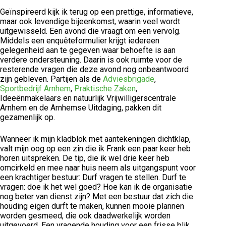
Geïnspireerd kijk ik terug op een prettige, informatieve,
maar ook levendige bijeenkomst, waarin veel wordt
uitgewisseld. Een avond die vraagt om een vervolg.
Middels een enquêteformulier krijgt iedereen
gelegenheid aan te gegeven waar behoefte is aan
verdere ondersteuning. Daarin is ook ruimte voor de
resterende vragen die deze avond nog onbeantwoord
zijn gebleven. Partijen als de
Adviesbrigade
,
Sportbedrijf Arnhem
,
Praktische Zaken
,
Ideeënmakelaars en natuurlijk Vrijwilligerscentrale
Arnhem en de Arnhemse Uitdaging, pakken dit
gezamenlijk op.
Wanneer ik mijn kladblok met aantekeningen dichtklap,
valt mijn oog op een zin die ik Frank een paar keer heb
horen uitspreken. De tip, die ik wel drie keer heb
omcirkeld en mee naar huis neem als uitgangspunt voor
een krachtiger bestuur: Durf vragen te stellen. Durf te
vragen: doe ik het wel goed? Hoe kan ik de organisatie
nog beter van dienst zijn? Met een bestuur dat zich die
houding eigen durft te maken, kunnen mooie plannen
worden gesmeed, die ook daadwerkelijk worden
uitgevoerd. Een vragende houding voor een frisse blik