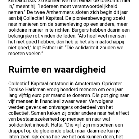
klimaatcrisis. Zo kunnen we met elkaar de toekomst niet
in,” meent hij. “Iedereen moet verantwoordelijkheid
nemen.” De twee Arnhemmers sloten zich begin dit jaar
aan bij Collectief Kapitaal. De pioniersbeweging zoekt
naar manieren om de samenleving op een andere, meer
solidaire manier in te richten. Burgers hebben daarin een
belangrijke rol, vinden de leden. “Als heel veel mensen
het niet goed hebben, dan heb je het als maatschappij
niet goed,” legt Esther uit. “Die solidariteit zouden we
moeten voelen.”
Ruimte en waardigheid
Collectief Kapitaal ontstond in Amsterdam. Oprichter
Denise Harleman vroeg honderd mensen om een jaar
lang vijftig euro per maand te doneren. Die pot ging naar
vijf mensen in financieel zwaar weer. Vervolgens
werden gevers en ontvangers onderdeel van het
collectief. Samen keken zij onder andere naar het effect
van bestaanszekerheid op mensen en naar wat
solidariteit inhoudt. Hatta: “Die vijf zijn misschien een
druppel op de gloeiende plaat, maar daarmee kun je
laten zien: kijk eens hoe we het ook kunnen doen, het