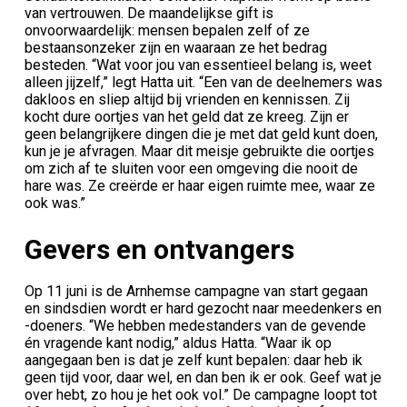
van vertrouwen. De maandelijkse gift is
onvoorwaardelijk: mensen bepalen zelf of ze
bestaansonzeker zijn en waaraan ze het bedrag
besteden. “Wat voor jou van essentieel belang is, weet
alleen jijzelf,” legt Hatta uit. “Een van de deelnemers was
dakloos en sliep altijd bij vrienden en kennissen. Zij
kocht dure oortjes van het geld dat ze kreeg. Zijn er
geen belangrijkere dingen die je met dat geld kunt doen,
kun je je afvragen. Maar dit meisje gebruikte die oortjes
om zich af te sluiten voor een omgeving die nooit de
hare was. Ze creërde er haar eigen ruimte mee, waar ze
ook was.”
Gevers en ontvangers
Op 11 juni is de Arnhemse campagne van start gegaan
en sindsdien wordt er hard gezocht naar meedenkers en
-doeners. “We hebben medestanders van de gevende
én vragende kant nodig,” aldus Hatta. “Waar ik op
aangegaan ben is dat je zelf kunt bepalen: daar heb ik
geen tijd voor, daar wel, en dan ben ik er ook. Geef wat je
over hebt, zo hou je het ook vol.” De campagne loopt tot