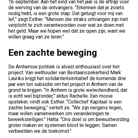
16 september. Aan het eind van het jaar is de aftrap voor
de werving van de ontvangers. “Erkennen dat je zoiets
nodig hebt, is een grote stap. Dat getuigt voor mij van
lef,” zegt Esther. “Mensen die straks ontvangen zijn niet
verplicht te zich verantwoorden over wat ze doen met
het geld. Maar we hopen wel dat ze open zijn, want we
willen graag van ze leren.”
Een zachte beweging
De Arnhemse politiek is alvast enthousiast over het
project. Van wethouder van Bestaanszekerheid Mark
Lauriks krijgt het solidariteitsinitiatief de komende drie
jaar een ton subsidie om het project in Arnhem van de
grond te krijgen. “In Arnhem is grote welwillendheid, dat
is echt wel bijzonder,” aldus Rachelle. Een mooie
opsteker, vindt ook Esther. “Collectief Kapitaal is een
zachte beweging,” vertelt ze. “We zijn nergens tegen,
maar willen samenwerken om veranderingen te
bewerkstelligen.” Hatta: “Ons doel is om bewustwording
groter maken en systemen bloot te leggen. Samen
verbeelden we de toekomst.”