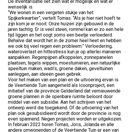
De inventarisatie liet zien wat er mogelijk en wat er
wenselijk is.
“We wonen in een vergeten stukje van het
Spijkerkwartier”, vertelt Tomas. “Als je hier niet hoeft te
zijn kom je er nooit. Onze huizen zijn gebouwd in de
jaren tachtig. Er is veel steen, rommel kan er zo een hele
tijd liggen en het oogt soms een beetje verloederd.
Behalve dat wordt het in de zomer heel heet en hebben
we ook bij veel regen een probleem.” Verloedering,
wateroverlast en hittestress kun je op allerlei manieren
aanpakken. Regenpijpen afkoppelen, zonnepanelen
plaatsen, tegels wippen, moestuinieren, een natuurlijke
speeltuin maken, wadi’s, groene daken, geveltuinen
aanleggen, aan ideeën geen gebrek.
Voor het maken van een plan en de uitvoering ervan is
de Veertiende Tuin aangemeld als Icoonproject, een
initiatief van de provincie Gelderland dat vernieuwende
groene plannen in de openbare ruimte beloont door
middel van een subsidie. Aan het schrijven van het
ontwerp werd die toegekend. Of de uitvoering van het
plan ook gesubsidieerd wordt door de provincie is nog
even spannend. Negen projecten worden er uitgekozen.
In februari 2022 horen Tomas, Joris, Jolanda en alle
andere omwonenden of de Veertiende Tuin er een van