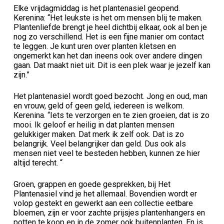
Elke vrijdagmiddag is het plantenasiel geopend.
Kerenina: “Het leukste is het om mensen blij te maken.
Plantenliefde brengt je heel dichtbij elkaar, ook al ben je
nog zo verschillend. Het is een fijne manier om contact
te leggen. Je kunt uren over planten kletsen en
ongemerkt kan het dan ineens ook over andere dingen
gaan. Dat maakt niet uit. Dit is een plek waar je jezelf kan
zijn.”
Het plantenasiel wordt goed bezocht. Jong en oud, man
en vrouw, geld of geen geld, iedereen is welkom.
Kerenina. “Iets te verzorgen en te zien groeien, dat is zo
mooi. Ik geloof er heilig in dat planten mensen
gelukkiger maken. Dat merk ik zelf ook. Dat is zo
belangrijk. Veel belangrijker dan geld. Dus ook als
mensen niet veel te besteden hebben, kunnen ze hier
altijd terecht. “
Groen, grappen en goede gesprekken, bij Het
Plantenasiel vind je het allemaal. Bovendien wordt er
volop gestekt en gewerkt aan een collectie eetbare
bloemen, zijn er voor zachte prijsjes plantenhangers en
potten te koop en in de zomer ook buitenplanten. En is