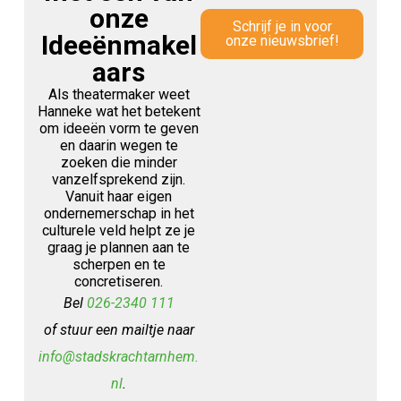
onze
Schrijf je in voor
Ideeënmakel
onze nieuwsbrief!
aars
Als theatermaker weet
Hanneke wat het betekent
om ideeën vorm te geven
en daarin wegen te
zoeken die minder
vanzelfsprekend zijn.
Vanuit haar eigen
ondernemerschap in het
culturele veld helpt ze je
graag je plannen aan te
scherpen en te
concretiseren.
Bel
026-2340 111
of stuur een mailtje naar
info@stadskrachtarnhem.
nl
.