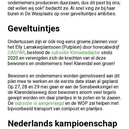
ondernemers produceren duurzaam, dus dit past bij ons;
dat willen wij ook!’ bedacht ze. Al snel ving ze bij haar
buren in De Wasplaats op over geveltuintjes ambities.
Geveltuintjes
Ondertussen zijn er óók nog eens groene plannen voor
het Elly Lamakerplantsoen (Putplein) door horecabedrijf
CASPAR
, bestond de
subsidie Klimaatadaptie
sinds
2020 en verenigden zich de krachten van al deze
bewoners en ondernemers: heel Klarendal een groen!
Bewoners en ondernemers worden gemotiveerd aan dit
plan mee te werken en de eerste data staan al gepland.
Op 27, 28 en 29 mei gaan er aan de Sonsbeeksingel en
de Klarendalseweg door bewoners enorm veel tegels
gewipt worden om daar plantjes in te poten en te zaaien.
De
subsidie is aangevraagd
en de WOP zal helpen met
bijvoorbeeld transport van compost en plantjes.
Nederlands kampioenschap