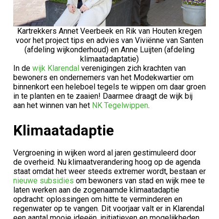
Kartrekkers Annet Veerbeek en Rik van Houten kregen
voor het project tips en advies van Viviënne van Santen
(afdeling wijkonderhoud) en Anne Luijten (afdeling
klimaatadaptatie)
In de
wijk Klarendal
verenigingen zich krachten van
bewoners en ondernemers van het Modekwartier om
binnenkort een heleboel tegels te wippen om daar groen
in te planten en te zaaien! Daarmee draagt de wijk bij
aan het winnen van het
NK Tegelwippen
.
Klimaatadaptie
Vergroening in wijken word al jaren gestimuleerd door
de overheid. Nu klimaatverandering hoog op de agenda
staat omdat het weer steeds extremer wordt, bestaan er
nieuwe subsidies
om bewoners van stad en wijk mee te
laten werken aan de zogenaamde klimaatadaptie
opdracht: oplossingen om hitte te verminderen en
regenwater op te vangen. Dit voorjaar valt er in Klarendal
een aantal mooie ideeën, initiatieven en mogelijkheden