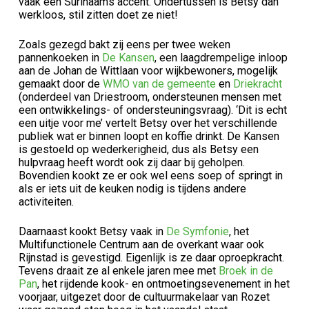
vaak een Surinaams accent. Ondertussen is Betsy dan
werkloos, stil zitten doet ze niet!
Zoals gezegd bakt zij eens per twee weken
pannenkoeken in
De Kansen
, een laagdrempelige inloop
aan de Johan de Wittlaan voor wijkbewoners, mogelijk
gemaakt door de
WMO van de gemeente
en
Driekracht
(onderdeel van Driestroom, ondersteunen mensen met
een ontwikkelings- of ondersteuningsvraag). ‘Dit is echt
een uitje voor me’ vertelt Betsy over het verschillende
publiek wat er binnen loopt en koffie drinkt. De Kansen
is gestoeld op wederkerigheid, dus als Betsy een
hulpvraag heeft wordt ook zij daar bij geholpen.
Bovendien kookt ze er ook wel eens soep of springt in
als er iets uit de keuken nodig is tijdens andere
activiteiten.
Daarnaast kookt Betsy vaak in
De Symfonie
, het
Multifunctionele Centrum aan de overkant waar ook
Rijnstad is gevestigd. Eigenlijk is ze daar oproepkracht.
Tevens draait ze al enkele jaren mee met
Broek in de
Pan
, het rijdende kook- en ontmoetingsevenement in het
voorjaar, uitgezet door de cultuurmakelaar van Rozet