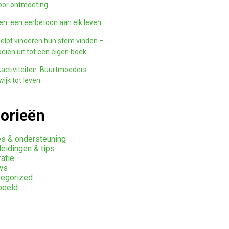
oor ontmoeting
n: een eerbetoon aan elk leven
elpt kinderen hun stem vinden –
eien uit tot een eigen boek
activiteiten: Buurtmoeders
ijk tot leven
orieën
s & ondersteuning
eidingen & tips
ratie
ws
tegorized
beeld