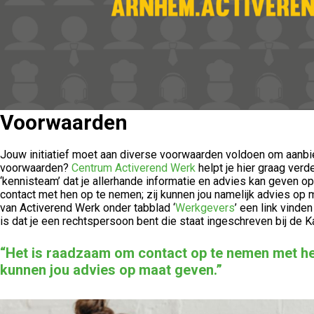
Voorwaarden
Jouw initiatief moet aan diverse voorwaarden voldoen om aanbi
voorwaarden?
Centrum Activerend Werk
helpt je hier graag ver
‘kennisteam’ dat je allerhande informatie en advies kan geven op
contact met hen op te nemen; zij kunnen jou namelijk advies op
van Activerend Werk onder tabblad ‘
Werkgevers
’ een link vinde
is dat je een rechtspersoon bent die staat ingeschreven bij de
“Het is raadzaam om contact op te nemen met he
kunnen jou advies op maat geven.”