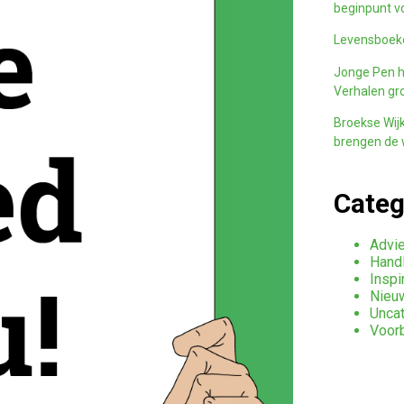
beginpunt v
Levensboeke
Jonge Pen h
Verhalen gro
Broekse Wijk
brengen de w
Categ
Advie
Handl
Inspi
Nieu
Unca
Voor