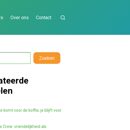
ws
Over ons
Contact
Zoeken
ateerde
elen
e komt voor de koffie, je blijft voor
 Crew: vriendelijkheid als