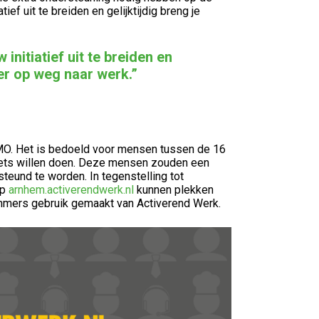
ef uit te breiden en gelijktijdig breng je
nitiatief uit te breiden en
er op weg naar werk.”
WMO. Het is bedoeld voor mensen tussen de 16
 iets willen doen. Deze mensen zouden een
rsteund te worden. In tegenstelling tot
Op
arnhem.activerendwerk.nl
kunnen plekken
mers gebruik gemaakt van Activerend Werk.