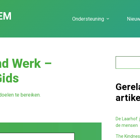
Ondersteuning
Nieu
end Werk –
Gids
Gerel
oelen te bereiken.
artik
De Laarhof: j
de mensen
The Kindness