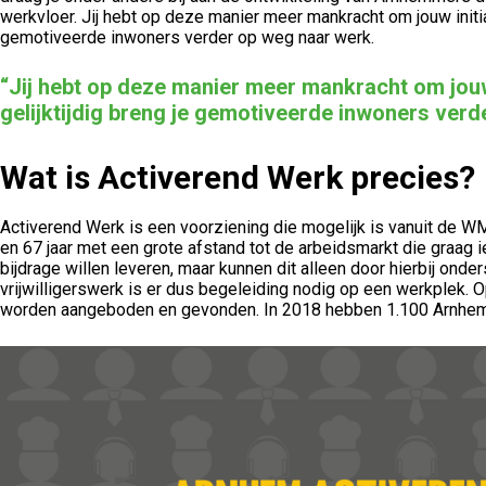
werkvloer. Jij hebt op deze manier meer mankracht om jouw initiati
gemotiveerde inwoners verder op weg naar werk.
“Jij hebt op deze manier meer mankracht om jouw i
gelijktijdig breng je gemotiveerde inwoners verd
Wat is Activerend Werk precies?
Activerend Werk is een voorziening die mogelijk is vanuit de 
en 67 jaar met een grote afstand tot de arbeidsmarkt die graag
bijdrage willen leveren, maar kunnen dit alleen door hierbij onde
vrijwilligerswerk is er dus begeleiding nodig op een werkplek. 
worden aangeboden en gevonden. In 2018 hebben 1.100 Arnhem