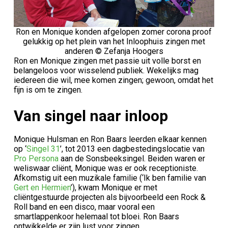
Ron en Monique konden afgelopen zomer corona proof
gelukkig op het plein van het Inloophuis zingen met
anderen © Zefanja Hoogers
Ron en Monique zingen met passie uit volle borst en
belangeloos voor wisselend publiek. Wekelijks mag
iedereen die wil, mee komen zingen; gewoon, omdat het
fijn is om te zingen.
Van singel naar inloop
Monique Hulsman en Ron Baars leerden elkaar kennen
op ‘
Singel 31
’, tot 2013 een dagbestedingslocatie van
Pro Persona
aan de Sonsbeeksingel. Beiden waren er
weliswaar cliënt, Monique was er ook receptioniste.
Afkomstig uit een muzikale familie (‘Ik ben familie van
Gert en Hermien
’), kwam Monique er met
cliëntgestuurde projecten als bijvoorbeeld een Rock &
Roll band en een disco, maar vooral een
smartlappenkoor helemaal tot bloei. Ron Baars
ontwikkelde er zijn lust voor zingen.