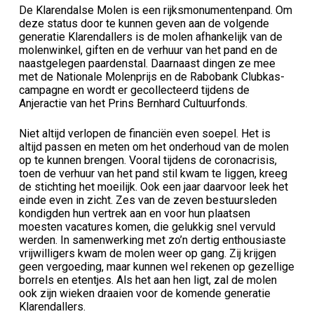
De Klarendalse Molen is een rijksmonumentenpand. Om
deze status door te kunnen geven aan de volgende
generatie Klarendallers is de molen afhankelijk van de
molenwinkel, giften en de verhuur van het pand en de
naastgelegen paardenstal. Daarnaast dingen ze mee
met de Nationale Molenprijs en de Rabobank Clubkas-
campagne en wordt er gecollecteerd tijdens de
Anjeractie van het Prins Bernhard Cultuurfonds.
Niet altijd verlopen de financiën even soepel. Het is
altijd passen en meten om het onderhoud van de molen
op te kunnen brengen. Vooral tijdens de coronacrisis,
toen de verhuur van het pand stil kwam te liggen, kreeg
de stichting het moeilijk. Ook een jaar daarvoor leek het
einde even in zicht. Zes van de zeven bestuursleden
kondigden hun vertrek aan en voor hun plaatsen
moesten vacatures komen, die gelukkig snel vervuld
werden. In samenwerking met zo’n dertig enthousiaste
vrijwilligers kwam de molen weer op gang. Zij krijgen
geen vergoeding, maar kunnen wel rekenen op gezellige
borrels en etentjes. Als het aan hen ligt, zal de molen
ook zijn wieken draaien voor de komende generatie
Klarendallers.