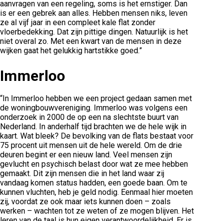
aanvragen van een regeling, soms is het ernstiger. Dan
is er een gebrek aan alles. Hebben mensen niks, leven
ze al vijf jaar in een compleet kale flat zonder
vloerbedekking. Dat zijn pittige dingen. Natuurlijk is het
niet overal zo. Met een kwart van de mensen in deze
wijken gaat het gelukkig hartstikke goed.”
Immerloo
“In Immerloo hebben we een project gedaan samen met
de woningbouwvereniging. Immerloo was volgens een
onderzoek in 2000 de op een na slechtste buurt van
Nederland. In anderhalf tijd brachten we de hele wijk in
kaart. Wat bleek? De bevolking van de flats bestaat voor
75 procent uit mensen uit de hele wereld. Om de drie
deuren begint er een nieuw land. Veel mensen zijn
gevlucht en psychisch belast door wat ze mee hebben
gemaakt. Dit zijn mensen die in het land waar zij
vandaag komen status hadden, een goede baan. Om te
kunnen vluchten, heb je geld nodig. Eenmaal hier moeten
zij, voordat ze ook maar iets kunnen doen – zoals
werken – wachten tot ze weten of ze mogen blijven. Het
leren van de taal is hun eigen verantwoordelijkheid. Er is