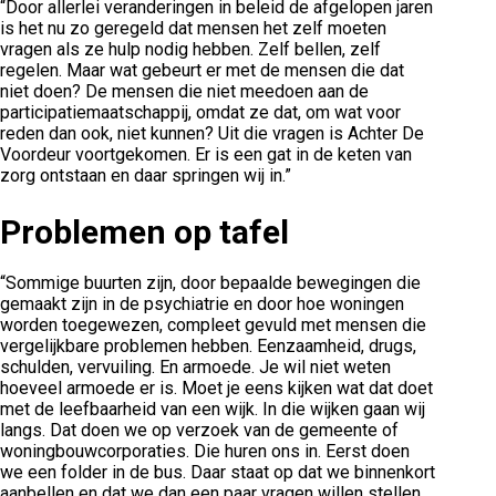
“Door allerlei veranderingen in beleid de afgelopen jaren
is het nu zo geregeld dat mensen het zelf moeten
vragen als ze hulp nodig hebben. Zelf bellen, zelf
regelen. Maar wat gebeurt er met de mensen die dat
niet doen? De mensen die niet meedoen aan de
participatiemaatschappij, omdat ze dat, om wat voor
reden dan ook, niet kunnen? Uit die vragen is Achter De
Voordeur voortgekomen. Er is een gat in de keten van
zorg ontstaan en daar springen wij in.”
Problemen op tafel
“Sommige buurten zijn, door bepaalde bewegingen die
gemaakt zijn in de psychiatrie en door hoe woningen
worden toegewezen, compleet gevuld met mensen die
vergelijkbare problemen hebben. Eenzaamheid, drugs,
schulden, vervuiling. En armoede. Je wil niet weten
hoeveel armoede er is. Moet je eens kijken wat dat doet
met de leefbaarheid van een wijk. In die wijken gaan wij
langs. Dat doen we op verzoek van de gemeente of
woningbouwcorporaties. Die huren ons in. Eerst doen
we een folder in de bus. Daar staat op dat we binnenkort
aanbellen en dat we dan een paar vragen willen stellen.